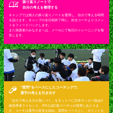
振り返りノートで
自分の考えを整理する
キャンプでは個人の振り返りノートを運用し、自分で考える時間
を設けます。キャンプの全日程終了時に、担当コーチよりコメン
トをフィードバックします。
また保護者のみなさまへは、メールにて毎日のトレーニングを報
告します。
"質問"をベースにしたコーチングで、
選手の考えを引き出す
「自分で考える力が身につく」をモットーに日本サッカー協会A
級指導者ライセンス、JFA公認C級コーチらが指導にあたりま
す。コーチは選手の意見を認め、質問をベースとし、ポイントを