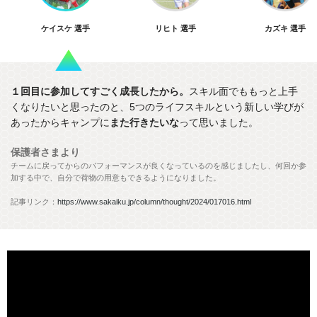
ケイスケ 選手
リヒト 選手
カズキ 選手
１回目に参加してすごく成長したから。
スキル面でももっと上手
くなりたいと思ったのと、5つのライフスキルという新しい学びが
あったからキャンプに
また行きたいな
って思いました。
保護者さまより
チームに戻ってからのパフォーマンスが良くなっているのを感じましたし、何回か参
加する中で、
自分で荷物の用意もできるようになりました。
記事リンク：
https://www.sakaiku.jp/column/thought/2024/017016.html