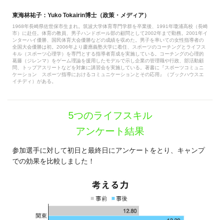
東海林祐子：Yuko Tokairin博士（政策・メディア）
1968年長崎県佐世保市生まれ。筑波大学体育専門学群を卒業後、1991年瓊浦高校（長崎
市）に赴任。体育の教員、男子ハンドボール部の顧問として2002年まで勤務。2001年イ
ンターハイ優勝、国民体育大会優勝などの成績を収めた。男子を率いての女性指導者の
全国大会優勝は初。2006年より慶應義塾大学に着任、スポーツのコーチングとライフス
キル（スポーツ心理学）を専門とする指導者育成を実施している。コーチングの心理的
葛藤（ジレンマ）をゲーム理論を援用したモデルで示し企業の管理職や行政、部活動顧
問、トップアスリートなどを対象に講習会を実施している。著書に『スポーツコミュニ
ケーション スポーツ指導におけるコミュニケーションとその応用』（ブックハウスエ
イチディ）がある。
5つのライフスキル
アンケート結果
参加選手に対して初日と最終日にアンケートをとり、キャンプ
での効果を比較しました！