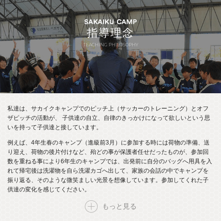
SAKAIKU CAMP
指導理念
TEACHING PHILOSOPHY
私達は、サカイクキャンプでのピッチ上（サッカーのトレーニング）とオフ
ザピッチの活動が、 子供達の自立、自律のきっかけになって欲しいという思
いを持って子供達と接しています。
例えば、4年生春のキャンプ（進級前3月）に参加する時には荷物の準備、送
り迎え、荷物の後片付けなど、殆どの事が保護者任せだったものが、参加回
数を重ねる事により6年生のキャンプでは、出発前に自分のバッグへ用具を入
れて帰宅後は洗濯物を自ら洗濯カゴへ出して、家族の会話の中でキャンプを
振り返る、そのような微笑ましい光景を想像しています。参加してくれた子
供達の変化を感じてください。
もっと見る